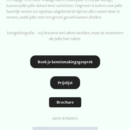
kunnen jullie jullie datum best vastzetten. Ongeveer 6 weken voor jullie
huwelijk nemen we opnieuw uitgebreid de tijd om alles samen door te
nemen, zodat jullie met een gerust gevoel kunnen aftellen.
Designfotografie – wij bewaren niet alleen beelden, maar de momenten
die jullie hart raken.
Boek je kennismakingsgesprek
Prijslijst
Brochure
Janne & Wannes