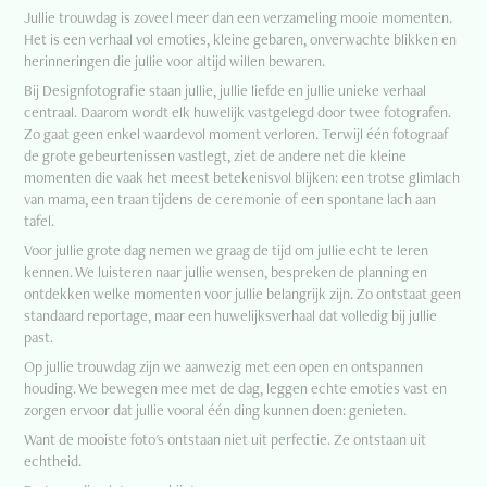
Jullie trouwdag is zoveel meer dan een verzameling mooie momenten.
Het is een verhaal vol emoties, kleine gebaren, onverwachte blikken en
herinneringen die jullie voor altijd willen bewaren.
Bij Designfotografie staan jullie, jullie liefde en jullie unieke verhaal
centraal. Daarom wordt elk huwelijk vastgelegd door twee fotografen.
Zo gaat geen enkel waardevol moment verloren. Terwijl één fotograaf
de grote gebeurtenissen vastlegt, ziet de andere net die kleine
momenten die vaak het meest betekenisvol blijken: een trotse glimlach
van mama, een traan tijdens de ceremonie of een spontane lach aan
tafel.
Voor jullie grote dag nemen we graag de tijd om jullie echt te leren
kennen. We luisteren naar jullie wensen, bespreken de planning en
ontdekken welke momenten voor jullie belangrijk zijn. Zo ontstaat geen
standaard reportage, maar een huwelijksverhaal dat volledig bij jullie
past.
Op jullie trouwdag zijn we aanwezig met een open en ontspannen
houding. We bewegen mee met de dag, leggen echte emoties vast en
zorgen ervoor dat jullie vooral één ding kunnen doen: genieten.
Want de mooiste foto's ontstaan niet uit perfectie. Ze ontstaan uit
echtheid.