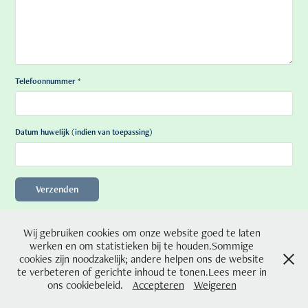
Telefoonnummer *
Datum huwelijk (indien van toepassing)
Verzenden
Wij gebruiken cookies om onze website goed te laten
Designfotografie Capucienenstraat 11, 3970 Leopoldsburg GSM
werken en om statistieken bij te houden.Sommige
0474810193 designfotografie.eveline@gmail.com BE0833.618.988
cookies zijn noodzakelijk; andere helpen ons de website
te verbeteren of gerichte inhoud te tonen.Lees meer in
ons cookiebeleid.
Accepteren
Weigeren